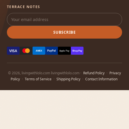
TERRACE NOTES
SUBSCRIBE
VISA
PayPal
AMEX
Apple Pay
Shop Pay
© 2026, livingwithlolo.com livingwithlolo.com ·
Refund Policy
·
Privacy
Policy
·
Terms of Service
·
Shipping Policy
·
Contact Information