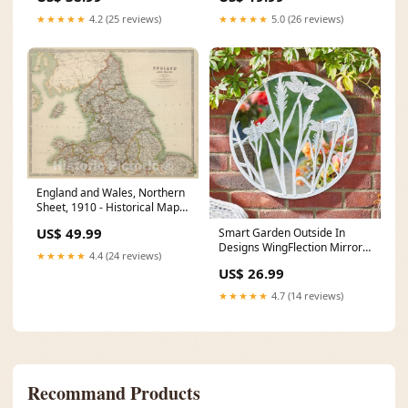
★★★★★
4.2 (25 reviews)
★★★★★
5.0 (26 reviews)
England and Wales, Northern
Sheet, 1910 - Historical Map
Print Sheet III.96
US$ 49.99
Smart Garden Outside In
Designs WingFlection Mirror
★★★★★
4.4 (24 reviews)
Silvergris spring-sale-26-
US$ 26.99
clothing
★★★★★
4.7 (14 reviews)
Recommand Products