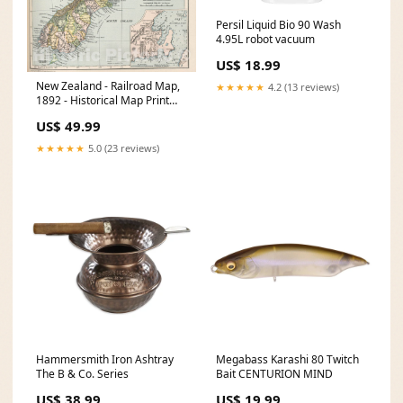
Persil Liquid Bio 90 Wash
4.95L robot vacuum
US$ 18.99
New Zealand - Railroad Map,
★★★★★
4.2 (13 reviews)
1892 - Historical Map Print
1721 maps
US$ 49.99
★★★★★
5.0 (23 reviews)
Hammersmith Iron Ashtray
Megabass Karashi 80 Twitch
The B & Co. Series
Bait CENTURION MIND
US$ 38.99
US$ 19.99