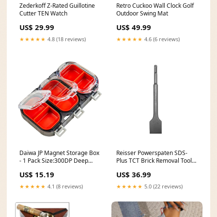
Zederkoff Z-Rated Guillotine
Retro Cuckoo Wall Clock Golf
Cutter TEN Watch
Outdoor Swing Mat
US$ 29.99
US$ 49.99
★★★★★
4.8 (18 reviews)
★★★★★
4.6 (6 reviews)
Daiwa JP Magnet Storage Box
Reisser Powerspaten SDS-
- 1 Pack Size:300DP Deep
Plus TCT Brick Removal Tool
Magnet Storage
feb-offers-2025-garden
US$ 15.19
US$ 36.99
★★★★★
4.1 (8 reviews)
★★★★★
5.0 (22 reviews)