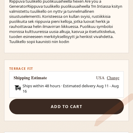
Riippuva tuulikello puolikuuaiheella hexen Are you a
GeneratorRiippuva tuulikello puolikuuaiheella Tm Intiassa ksityn
valmistettu tuulikello on nyttv ja tunnelmallinen
sisustuselementti. Koristeessa on kullan svyisi, rustiikkisia
puolikuita sek riippuvia pieni kelloja, jotka luovat herkk ja
rauhoittavaa helin ilmavirran liikkuessa. Puolikuu symboloi
monissa kulttuureissa uusia alkuja, kasvua ja itsetutkiskelua,
tuoden esineeseen merkityksellisyytt ja henkist vivahdetta.
Tuulikello sopii kauniisti niin kodin
TERRACE FIT
Shipping Estimate
USA
Change
Ships within 48 hours · Estimated delivery
Aug 11
-
Aug
16
ADD TO CART