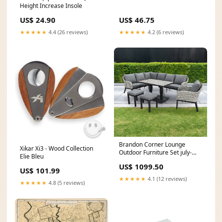
Height Increase Insole
US$ 24.90
US$ 46.75
★★★★★
4.4 (26 reviews)
★★★★★
4.2 (6 reviews)
Brandon Corner Lounge
Xikar Xi3 - Wood Collection
Outdoor Furniture Set july-
Elie Bleu
offers-garden-2183
US$ 1099.50
US$ 101.99
★★★★★
4.1 (12 reviews)
★★★★★
4.8 (5 reviews)