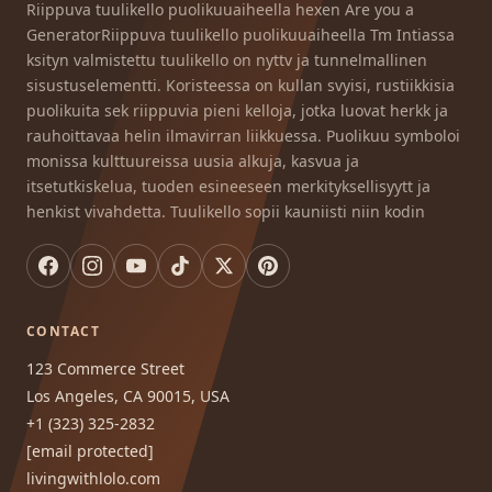
Riippuva tuulikello puolikuuaiheella hexen Are you a
GeneratorRiippuva tuulikello puolikuuaiheella Tm Intiassa
ksityn valmistettu tuulikello on nyttv ja tunnelmallinen
sisustuselementti. Koristeessa on kullan svyisi, rustiikkisia
puolikuita sek riippuvia pieni kelloja, jotka luovat herkk ja
rauhoittavaa helin ilmavirran liikkuessa. Puolikuu symboloi
monissa kulttuureissa uusia alkuja, kasvua ja
itsetutkiskelua, tuoden esineeseen merkityksellisyytt ja
henkist vivahdetta. Tuulikello sopii kauniisti niin kodin
CONTACT
123 Commerce Street
Los Angeles, CA 90015, USA
+1 (323) 325-2832
[email protected]
livingwithlolo.com