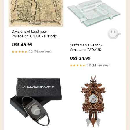
Divisions of Land near
Philadelphia, 1730 - Historical
Map Print Belgium map 1821
US$ 49.99
Craftsman's Bench -
Verrazano PADAUK
★★★★★
4.2 (29 reviews)
US$ 24.99
★★★★★
5.0 (14 reviews)