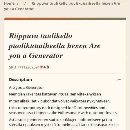
Home
/
/
Riippuva tuulikello puolikuuaiheella hexen Are
you a Generator
Riippuva tuulikello
puolikuuaiheella hexen Are
you a Generator
SKU 71112282594
4.8
Description
Are you a Generator
Nemglan rakentaa kattavan rituaalisen viitekehyksen
miten alitajuiset kipukohdat voivat vaikuttaa nykyhetkeen
this contemporary deck designed for Tarot newbies and
seasoned practitioners alike will resonate with outdoors lovers
Astia sopii perinteisten suitsuketikkujen polttamiseen ja tuo
samalla ripauksen mystistä tunnelmaa alttarille tai sisustukseen