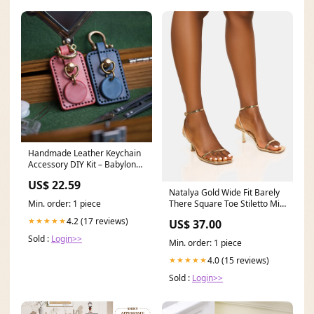
Handmade Leather Keychain
Accessory DIY Kit – Babylon
Leather Color & Material &
US$ 22.59
Style:Brown & Crazy Horse &
Natalya Gold Wide Fit Barely
Lanyard
Min. order: 1 piece
There Square Toe Stiletto Mid
Heels Sizes:US 11 / UK 9 / EU
4.2 (17 reviews)
★★★★★
US$ 37.00
42
Sold :
Login>>
Min. order: 1 piece
4.0 (15 reviews)
★★★★★
Sold :
Login>>