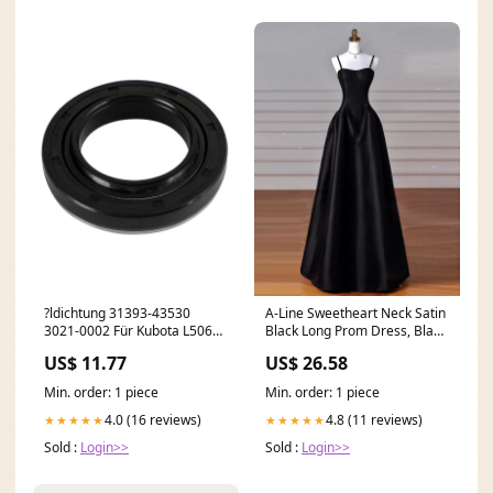
?ldichtung 31393-43530
A-Line Sweetheart Neck Satin
3021-0002 Für Kubota L5060
Black Long Prom Dress, Black
L5240 L5460 L5740 L6060
Long Evening
US$ 11.77
US$ 26.58
BMW Carburetor Carb
Min. order: 1 piece
Min. order: 1 piece
4.0 (16 reviews)
4.8 (11 reviews)
★★★★★
★★★★★
Sold :
Login>>
Sold :
Login>>