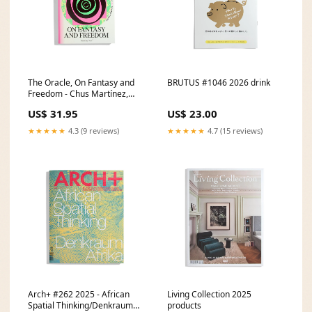
The Oracle, On Fantasy and
BRUTUS #1046 2026 drink
Freedom - Chus Martínez,
Ajda Ana Kocutar picture book
US$ 31.95
US$ 23.00
★★★★★
4.3 (9 reviews)
★★★★★
4.7 (15 reviews)
Arch+ #262 2025 - African
Living Collection 2025
Spatial Thinking/Denkraum
products