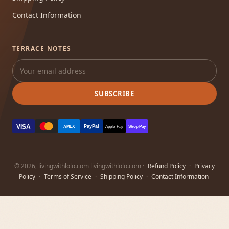
Contact Information
TERRACE NOTES
SUBSCRIBE
VISA
PayPal
AMEX
Apple Pay
Shop Pay
© 2026, livingwithlolo.com livingwithlolo.com ·
Refund Policy
·
Privacy
Policy
·
Terms of Service
·
Shipping Policy
·
Contact Information