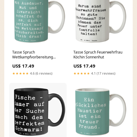
Tasse Spruch
Tasse Spruch Feuerwehrfrau
Wettkampfvorbereitung
Köchin Sonnenhut
meistern
US$ 17.49
US$ 17.49
Color:Lavendeltraum
★★★★★
4.6 (6 reviews)
★★★★★
4.1 (17 reviews)