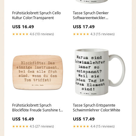
Frühstücksbrett Spruch Cello
Tasse Spruch Denker
Kultur Color:Transparent
Softwareentwickler
Color:Black
US$ 16.49
US$ 17.49
★★★★★
4.6 (10 reviews)
★★★★★
4.3 (15 reviews)
Frühstücksbrett Spruch
Tasse Spruch Entspannte
Blockflöte Freude Sunshine to
Schwimmlehrer Color:White
go
US$ 16.49
US$ 17.49
★★★★★
4.5 (27 reviews)
★★★★★
4.4 (15 reviews)