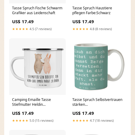
Tasse Spruch Fische Schwarm
Tasse Spruch Haustiere
Grafiker aus Leidenschaft
pflegen Farbe:Schwarz
US$ 17.49
US$ 17.49
★★★★★
4.5 (7 reviews)
★★★★★
4.8 (8 reviews)
Camping Emaille Tasse
Tasse Spruch Selbstvertrauen
Stiefmutter Heldin
stärken
producttype=Personalisiertes
Heilerziehungspfleger mit
US$ 17.49
US$ 17.49
Windlicht
Herz
★★★★★
5.0 (15 reviews)
★★★★★
4.7 (18 reviews)