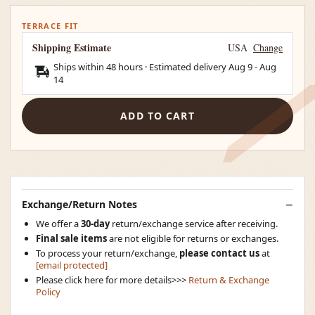
TERRACE FIT
Shipping Estimate
USA
Change
Ships within 48 hours · Estimated delivery
Aug 9
-
Aug
14
ADD TO CART
Exchange/Return Notes
We offer a
30-day
return/exchange service after receiving.
Final sale items
are not eligible for returns or exchanges.
To process your return/exchange,
please contact us
at
[email protected]
Please click here for more details>>>
Return & Exchange
Policy