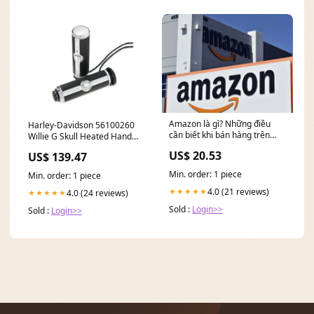
Amazon là gì? Những điều
Harley-Davidson 56100260
cần biết khi bán hàng trên
Willie G Skull Heated Hand
Amazon
Grips - 56100260 parts-
US$ 20.53
US$ 139.47
caliper
Min. order: 1 piece
Min. order: 1 piece
4.0 (21 reviews)
★★★★★
4.0 (24 reviews)
★★★★★
Sold :
Login>>
Sold :
Login>>