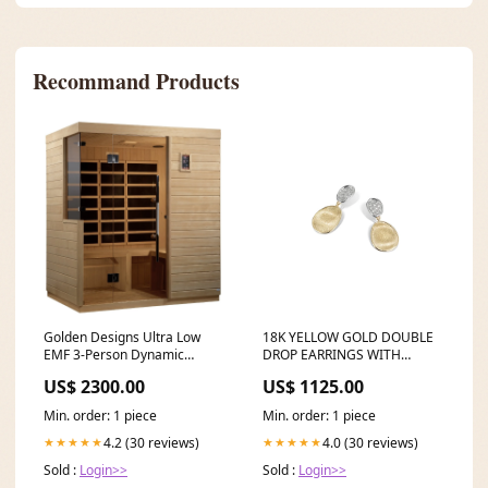
Recommand Products
Golden Designs Ultra Low
18K YELLOW GOLD DOUBLE
EMF 3-Person Dynamic
DROP EARRINGS WITH
"Bilbao" Infrared Sauna with
DIAMONDS FROM THE
US$ 2300.00
US$ 1125.00
Hemlock Wood | Model: DYN-
LUNARIA COLLECTION
5830-01 Sauna Width_49
P6226LAM
Min. order: 1 piece
Min. order: 1 piece
4.2 (30 reviews)
4.0 (30 reviews)
★★★★★
★★★★★
Sold :
Login>>
Sold :
Login>>