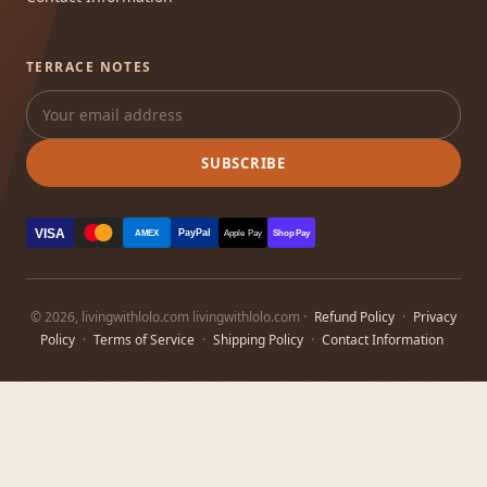
TERRACE NOTES
SUBSCRIBE
VISA
PayPal
AMEX
Apple Pay
Shop Pay
© 2026, livingwithlolo.com livingwithlolo.com ·
Refund Policy
·
Privacy
Policy
·
Terms of Service
·
Shipping Policy
·
Contact Information