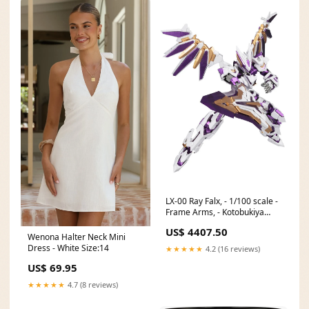
LX-00 Ray Falx, - 1/100 scale -
Frame Arms, - Kotobukiya
Union Creative International
US$ 4407.50
Ltd
Wenona Halter Neck Mini
Dress - White Size:14
★★★★★
4.2 (16 reviews)
US$ 69.95
★★★★★
4.7 (8 reviews)