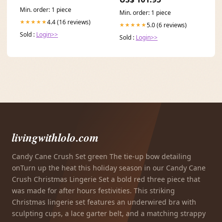
Min. order: 1 piece
Min. order: 1 piece
4.4 (16 reviews)
★★★★★
5.0 (6 reviews)
★★★★★
Sold :
Login>>
Sold :
Login>>
livingwithlolo.com
Candy Cane Crush Set green The tie-up bow detailing
onTurn up the heat this holiday season in our Candy Cane
Crush Christmas Lingerie Set a bold red three piece that
was made for after hours festivities. This striking
Christmas lingerie set features an underwired bra with
sculpting cups, a lace garter belt, and a matching strappy