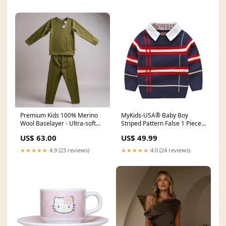
Premium Kids 100% Merino
MyKids-USA® Baby Boy
Wool Baselayer - Ultra-soft
Striped Pattern False 1 Pieces
Thermal Underlayer - Sage
Sweater With Detachable
US$ 63.00
US$ 49.99
Size:7-8y
Shirt Neck Baby Girl
★★★★★
4.9 (23 reviews)
★★★★★
4.0 (24 reviews)