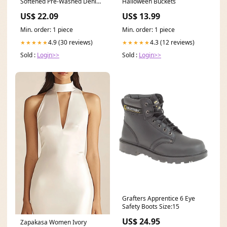
Softened Pre-Washed Denim
Halloween Buckets
Fabric, 100% Cotton
US$ 22.09
US$ 13.99
Min. order: 1 piece
Min. order: 1 piece
4.9 (30 reviews)
4.3 (12 reviews)
★★★★★
★★★★★
Sold :
Login>>
Sold :
Login>>
Grafters Apprentice 6 Eye
Safety Boots Size:15
US$ 24.95
Zapakasa Women Ivory