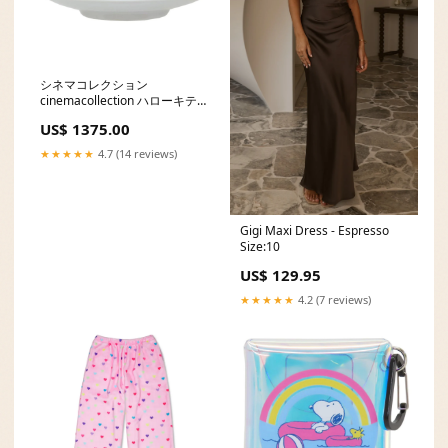
シネマコレクション
cinemacollection ハローキテ
ィ ペア食器 キルトデザイン デ
US$ 1375.00
ミタス ピンク サンリオ 金正陶
器 陶器 プレゼント キャラクタ
★★★★★
4.7 (14 reviews)
ー グッズ 【交換・返品不可】
su01
Gigi Maxi Dress - Espresso
Size:10
US$ 129.95
★★★★★
4.2 (7 reviews)