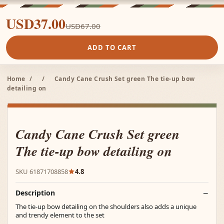
USD37.00
USD67.00
ADD TO CART
Home
/
/
Candy Cane Crush Set green The tie-up bow
detailing on
Candy Cane Crush Set green
The tie-up bow detailing on
SKU 61871708858
4.8
Description
The tie-up bow detailing on the shoulders also adds a unique
and trendy element to the set