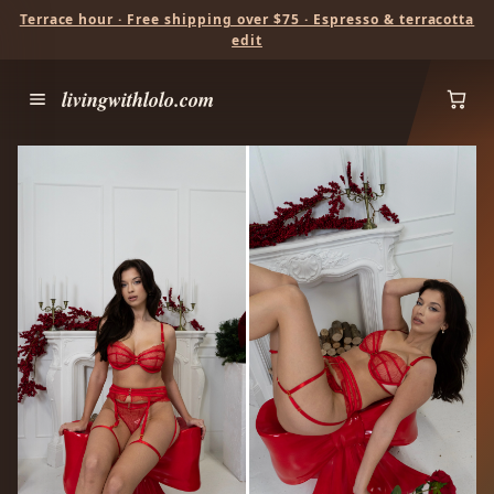
Terrace hour · Free shipping over $75 · Espresso & terracotta
edit
livingwithlolo.com