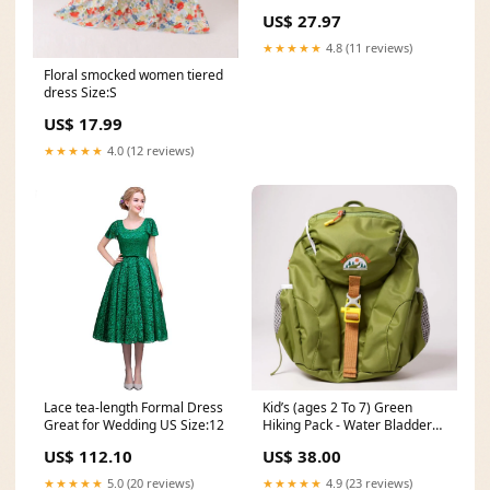
US$ 27.97
★★★★★
4.8 (11 reviews)
Floral smocked women tiered
dress Size:S
US$ 17.99
★★★★★
4.0 (12 reviews)
Lace tea-length Formal Dress
Kid’s (ages 2 To 7) Green
Great for Wedding US Size:12
Hiking Pack - Water Bladder
Compatible Backpack For
US$ 112.10
US$ 38.00
Young Hikers WAYB
★★★★★
5.0 (20 reviews)
★★★★★
4.9 (23 reviews)