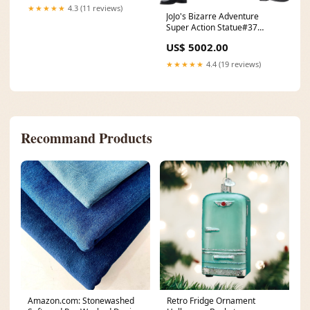
ーズファクトリー トラベル雑
★★★★★
4.3 (11 reviews)
貨 キャラクター グッズ
JoJo's Bizarre Adventure
Color:blue
Super Action Statue#37
Kuujou Joutarou Ver. 1.5
US$ 5002.00
LocalSupplier
★★★★★
4.4 (19 reviews)
Recommand Products
Amazon.com: Stonewashed
Retro Fridge Ornament