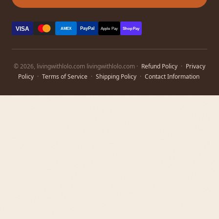
VISA
PayPal
AMEX
Apple Pay
Shop Pay
© 2026, livingwithlolo.com livingwithlolo.com ·
Refund Policy
·
Privacy
Policy
·
Terms of Service
·
Shipping Policy
·
Contact Information