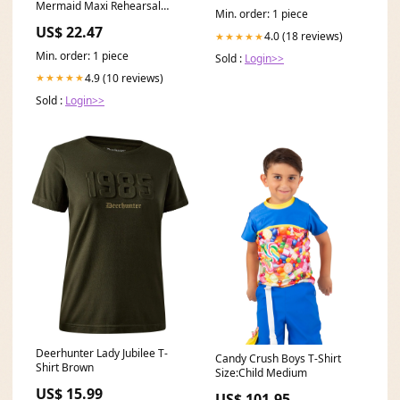
Mermaid Maxi Rehearsal
Min. order: 1 piece
Dinner Dress Satin High
US$ 22.47
4.0 (18 reviews)
★★★★★
Min. order: 1 piece
Sold :
Login>>
4.9 (10 reviews)
★★★★★
Sold :
Login>>
Deerhunter Lady Jubilee T-
Candy Crush Boys T-Shirt
Shirt Brown
Size:Child Medium
US$ 15.99
US$ 101.95