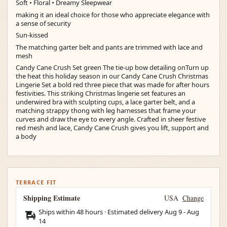
Soft • Floral • Dreamy Sleepwear
making it an ideal choice for those who appreciate elegance with
a sense of security
Sun-kissed
The matching garter belt and pants are trimmed with lace and
mesh
Candy Cane Crush Set green The tie-up bow detailing onTurn up
the heat this holiday season in our Candy Cane Crush Christmas
Lingerie Set a bold red three piece that was made for after hours
festivities. This striking Christmas lingerie set features an
underwired bra with sculpting cups, a lace garter belt, and a
matching strappy thong with leg harnesses that frame your
curves and draw the eye to every angle. Crafted in sheer festive
red mesh and lace, Candy Cane Crush gives you lift, support and
a body
TERRACE FIT
Shipping Estimate
USA
Change
Ships within 48 hours · Estimated delivery
Aug 9
-
Aug
14