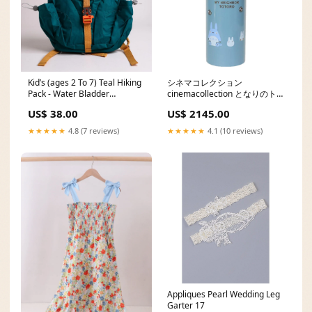
Kid’s (ages 2 To 7) Teal Hiking
シネマコレクション
Pack - Water Bladder
cinemacollection となりのト
Compatible Backpack For
トロ 水筒 ワンタッチストロー
US$ 38.00
US$ 2145.00
Young Hikers eid
ボトル スタジオジブリ スケー
ター 子供 遠足 ピクニック キャ
★★★★★
4.8 (7 reviews)
★★★★★
4.1 (10 reviews)
ラクター グッズ 【交換・返品
不可】 db99
Appliques Pearl Wedding Leg
Garter 17