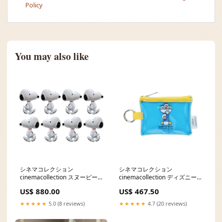
Policy
You may also like
シネマコレクション
シネマコレクション
cinemacollection スヌーピー
cinemacollection ディズニーx
洗濯バサミ 洗濯ばさみ 8pcs ピ
松本セイジ クリアミニポーチ
US$ 880.00
US$ 467.50
ーナッツ 三金商事 MEIHO 物
ミニポーチ ドナルドダック デ
干し キャラクター グッズ
ィズニー サンスター文具 小物
★★★★★
5.0 (8 reviews)
★★★★★
4.7 (20 reviews)
Color:white
入れ キャラクター グッズ
Color:blue