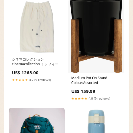
シネマコレクション
cinemacollection ミッフィー
ラップタオル 80丈マイクロマ
US$ 1265.00
キタオル 80cm丈巻き巻きマイ
Medium Pot On Stand
クロタオル ミッフィーシンプ
★★★★★
4.7 (9 reviews)
Colour:Assorted
ル ディックブルーナ 丸眞 サマ
ーレジャー用品 海プール着替
US$ 159.99
えタオル 絵本キャラクター グ
ッズ nk10
★★★★★
4.9 (9 reviews)