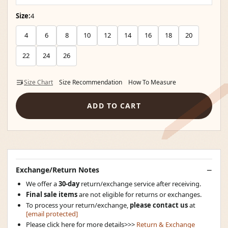
Size:
4
4
6
8
10
12
14
16
18
20
22
24
26
Size Chart
Size Recommendation
How To Measure
ADD TO CART
Exchange/Return Notes
We offer a
30-day
return/exchange service after receiving.
Final sale items
are not eligible for returns or exchanges.
To process your return/exchange,
please contact us
at
[email protected]
Please click here for more details>>>
Return & Exchange